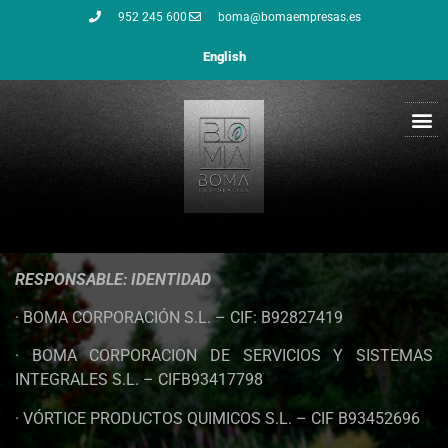
952 245 600
boma@bomaempresas.es
English
QUIEN
RESPONSABLE: IDENTIDAD
· BOMA CORPORACIÓN S.L. – CIF: B92827419
· BOMA CORPORACION DE SERVICIOS Y SISTEMAS
INTEGRALES S.L. – CIFB93417798
· VÓRTICE PRODUCTOS QUIMICOS S.L. – CIF B93452696